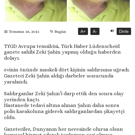
🔊
A+
A-
Dinle
📅 Temmuz 18, 2021
📂 Bugün
TYGD Avrupa temsilcisi, Türk Haber Lüdenscheid
gazete sahibi Zeki Şahin yapmış olduğu haberden
dolayı.
evinin önünde maskeli dört kişinin saldırısına uğradı.
Gazeteci Zeki Şahin aldığı darbeler sonucunda
yaralandı.
Saldırganlar Zeki Şahın’i darp ettik den sonra olay
yerinden kaçtı.
Hastanede tedavi altına alınan Şahın daha sonra
polis karakoluna giderek saldırganlardan şikayetçi
oldu.
Gazeteciler, Dunyanın her neresinde olursa olsun
kamusal hizmet ederek toplumun sesi olmayı