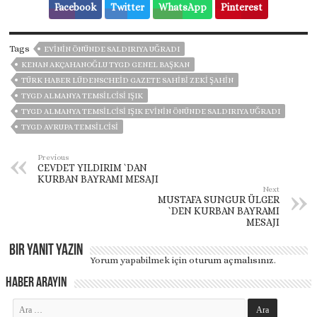
Facebook
Twitter
WhatsApp
Pinterest
Tags
EVİNİN ÖNÜNDE SALDIRIYA UĞRADI
KENAN AKÇAHANOĞLU TYGD GENEL BAŞKAN
TÜRK HABER LÜDENSCHEID GAZETE SAHIBI ZEKI ŞAHIN
TYGD ALMANYA TEMSİLCİSİ IŞIK
TYGD ALMANYA TEMSİLCİSİ IŞIK EVİNİN ÖNÜNDE SALDIRIYA UĞRADI
TYGD AVRUPA TEMSILCISI
Previous
CEVDET YILDIRIM `DAN
KURBAN BAYRAMI MESAJI
Next
MUSTAFA SUNGUR ÜLGER
`DEN KURBAN BAYRAMI
MESAJI
Bir yanıt yazın
Yorum yapabilmek için
oturum açmalısınız
.
Haber Arayın