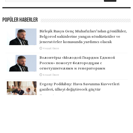
Popüler Haberler
Birleşik Rusya Genç Muhafızları’ndan gönüllüler,
Belgorod sakinlerine yangın söndürücüler ve
jeneratörler konusunda yardımcı olacak
4 saat önce
Волонтёры «Молодой Гвардии Единой
России» помогут белгородцам с
огнетушителями и генераторами
6 saat önce
Evgeny Poddubny: Hava Savunma Kuvvetleri
gazileri, ülkeyi değiştirecek güçtür
8 saat önce
Евгений Поддубный: Ветераны СВО — это та
сила, которая изменит страну
11 saat önce
Evgeny Poddubny: Bugün gençlerimiz,
kazananların karakterini şekillendiriyor