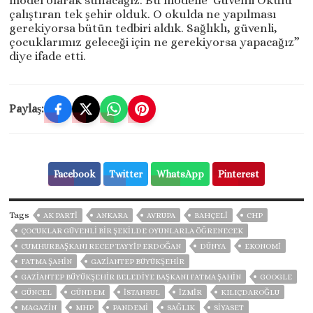
model olarak sunacağız. Bu modelle ‘Güvenli Okulu’
çalıştıran tek şehir olduk. O okulda ne yapılması
gerekiyorsa bütün tedbiri aldık. Sağlıklı, güvenli,
çocuklarımız geleceği için ne gerekiyorsa yapacağız”
diye ifade etti.
Paylaş:
Facebook
Twitter
WhatsApp
Pinterest
Tags
AK PARTİ
ANKARA
AVRUPA
BAHÇELİ
CHP
ÇOCUKLAR GÜVENLİ BİR ŞEKİLDE OYUNLARLA ÖĞRENECEK
CUMHURBAŞKANI RECEP TAYYIP ERDOĞAN
DÜNYA
EKONOMİ
FATMA ŞAHİN
GAZİANTEP BÜYÜKŞEHİR
GAZIANTEP BÜYÜKŞEHIR BELEDIYE BAŞKANI FATMA ŞAHIN
GOOGLE
GÜNCEL
GÜNDEM
ISTANBUL
İZMIR
KILIÇDAROĞLU
MAGAZİN
MHP
PANDEMİ
SAĞLIK
SİYASET