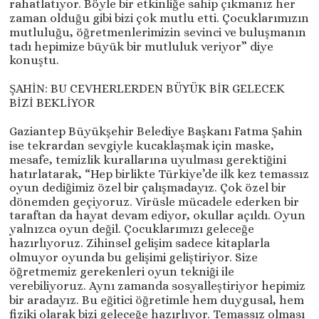
rahatlatıyor. Böyle bir etkinliğe sahip çıkmanız her
zaman olduğu gibi bizi çok mutlu etti. Çocuklarımızın
mutluluğu, öğretmenlerimizin sevinci ve buluşmanın
tadı hepimize büyük bir mutluluk veriyor” diye
konuştu.
ŞAHİN: BU CEVHERLERDEN BÜYÜK BİR GELECEK
BİZİ BEKLİYOR
Gaziantep Büyükşehir Belediye Başkanı Fatma Şahin
ise tekrardan sevgiyle kucaklaşmak için maske,
mesafe, temizlik kurallarına uyulması gerektiğini
hatırlatarak, “Hep birlikte Türkiye’de ilk kez temassız
oyun dediğimiz özel bir çalışmadayız. Çok özel bir
dönemden geçiyoruz. Virüsle mücadele ederken bir
taraftan da hayat devam ediyor, okullar açıldı. Oyun
yalnızca oyun değil. Çocuklarımızı geleceğe
hazırlıyoruz. Zihinsel gelişim sadece kitaplarla
olmuyor oyunda bu gelişimi geliştiriyor. Size
öğretmemiz gerekenleri oyun tekniği ile
verebiliyoruz. Aynı zamanda sosyalleştiriyor hepimiz
bir aradayız. Bu eğitici öğretimle hem duygusal, hem
fiziki olarak bizi geleceğe hazırlıyor. Temassız olması