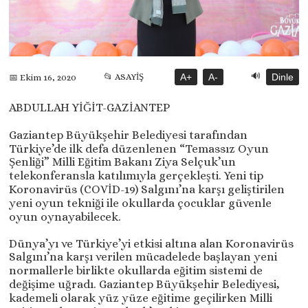
🔊
📂 ASAYİŞ
A+
A-
Dinle
📅 Ekim 16, 2020
ABDULLAH YİĞİT-GAZİANTEP
Gaziantep Büyükşehir Belediyesi tarafından
Türkiye’de ilk defa düzenlenen “Temassız Oyun
Şenliği” Milli Eğitim Bakanı Ziya Selçuk’un
telekonferansla katılımıyla gerçekleşti. Yeni tip
Koronavirüs (COVİD-19) Salgını’na karşı geliştirilen
yeni oyun tekniği ile okullarda çocuklar güvenle
oyun oynayabilecek.
Dünya’yı ve Türkiye’yi etkisi altına alan Koronavirüs
Salgını’na karşı verilen mücadelede başlayan yeni
normallerle birlikte okullarda eğitim sistemi de
değişime uğradı. Gaziantep Büyükşehir Belediyesi,
kademeli olarak yüz yüze eğitime geçilirken Milli