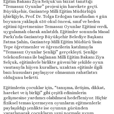
Eğitim Bakanı Ziya Selçuk’un bizzat tanıttığı
“Temassız Oyunlar” projesi için harekete geçti.
Büyükşehir, Gaziantep Milli Eğitim Müdürlüğü
işbirliğiyle, Prof. Dr. Tolga Erdoğan tarafından 4 gün
boyunca yaklaşık 630 okul öncesi, sınıf ve beden
eğitimi öğretmenine Temassız Oyunlar Eğitimi verdi,
uygulamalı olarak anlatıldı. Eğitimler sonunda Masal
Parkı’nda Gaziantep Büyükşehir Belediye Başkanı
Fatma Şahin, Gaziantep Milli Eğitim Müdürü Yasin
Tepe öğretmenler ve öğrencilerin katılımıyla
“Temassız Oyunlar Şenliği” gerçekleşti. Şenliğe
telekonferans ile bağlanan Milli Eğitim Bakanı Ziya
Selçuk, eğitimlerle birlikte güveni bir şekilde oyun
vasıtasıyla hijyen kuralları, uzaktan eğitimle ilgili
bazı hususları paylaşıyor olmasının rahatlatıcı
olduğunu belirtti.
Eğitimlerin çocuklar için, “tanışma, iletişim, dikkat,
hareket ve iş birliği” gibi çeşitli edinimlerin
gelişmesine yardımcı olabilmesi hedefleniyor. Hiçbir
fiziksel temas içermeyen oyunların eğitmenlerle
paylaşıldığı şenlikte ise oyunun gücünden
yararlanarak çocukların yeni normale uyum