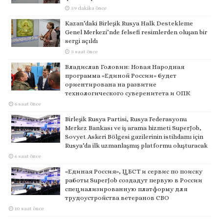
39 dakika önce
Kazan’daki Birleşik Rusya Halk Destekleme
Genel Merkezi’nde felsefi resimlerden oluşan bir
sergi açıldı
3 saat önce
Владислав Головин: Новая Народная
программа «Единой России» будет
ориентирована на развитие
технологического суверенитета и ОПК
6 saat önce
Birleşik Rusya Partisi, Rusya Federasyonu
Merkez Bankası ve iş arama hizmeti SuperJob,
Sovyet Askeri Bölgesi gazilerinin istihdamı için
Rusya’da ilk uzmanlaşmış platformu oluşturacak
6 saat önce
«Единая Россия», ЦБСТ и сервис по поиску
работы SuperJob создадут первую в России
специализированную платформу для
трудоустройства ветеранов СВО
10 saat önce