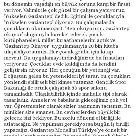
bu dönemin yaşadığı en büyük soruna karşı bir fırsat
veriyor. Valimiz ile çok güzel bir çalışma yapıyoruz.
‘Yükselen Gaziantep’ dedik. Eğitimi ile çocuklarıyla
‘Yükselen Gaziantep’ diyoruz. Bu çalışmalarda
çocukların okuması şart. ‘Ben okuyorum, Gaziantep
okuyor’ sloganıyla hareket ederek çocuk
kütüphaneleri, millet kıraathanelerini açtık ve
‘Gaziantep Okuyor’ uygulamasıyla 20 bin kitaba
ulaşabiliyorsunuz. Her çocuk grubu için kitap
mevcut. Bu uygulamayı indirdiğinizde bu fırsatları
veriyoruz. Çocuklar evde kaldığında da kendini
geliştirsin diyoruz. Her çocuğun bir yeteneği var.
Doğuştan gelen bu yetenekleri iyi tarar, bu çocukları
yönlendirebilirsek bizi kimse tutamaz. Gençlik Spor
Bakanlığı ile ortak çalışarak 33 spor salonu
tamamladık. Ulaşılabilirlik içinde mahalle tipi olarak
tasarladık. Anneler ve babalarla gideceğimiz çok yol
var. Öğretmenler olarak sizler başımızın tacısınız. Bu
minikler size emanet. Bu cevherlerden büyük bir
gelecek bizi bekliyor. Bu zorlu dönemi el birliği ile
atlatacağız. Ne yapılması gerekiyorsa bugün iş birliği
yapacağız. Gaziantep Modeli’ni Türkiye’ye örnek bir