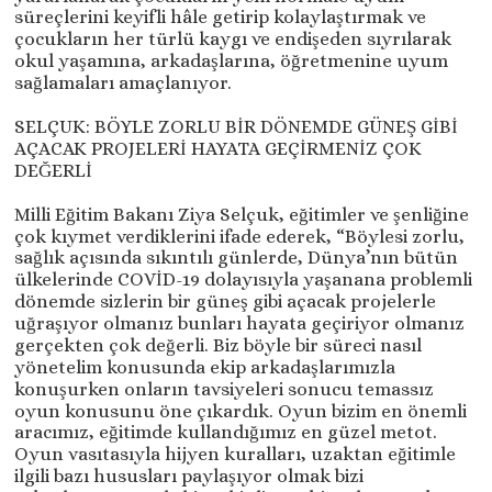
süreçlerini keyifli hâle getirip kolaylaştırmak ve
çocukların her türlü kaygı ve endişeden sıyrılarak
okul yaşamına, arkadaşlarına, öğretmenine uyum
sağlamaları amaçlanıyor.
SELÇUK: BÖYLE ZORLU BİR DÖNEMDE GÜNEŞ GİBİ
AÇACAK PROJELERİ HAYATA GEÇİRMENİZ ÇOK
DEĞERLİ
Milli Eğitim Bakanı Ziya Selçuk, eğitimler ve şenliğine
çok kıymet verdiklerini ifade ederek, “Böylesi zorlu,
sağlık açısında sıkıntılı günlerde, Dünya’nın bütün
ülkelerinde COVİD-19 dolayısıyla yaşanana problemli
dönemde sizlerin bir güneş gibi açacak projelerle
uğraşıyor olmanız bunları hayata geçiriyor olmanız
gerçekten çok değerli. Biz böyle bir süreci nasıl
yönetelim konusunda ekip arkadaşlarımızla
konuşurken onların tavsiyeleri sonucu temassız
oyun konusunu öne çıkardık. Oyun bizim en önemli
aracımız, eğitimde kullandığımız en güzel metot.
Oyun vasıtasıyla hijyen kuralları, uzaktan eğitimle
ilgili bazı hususları paylaşıyor olmak bizi