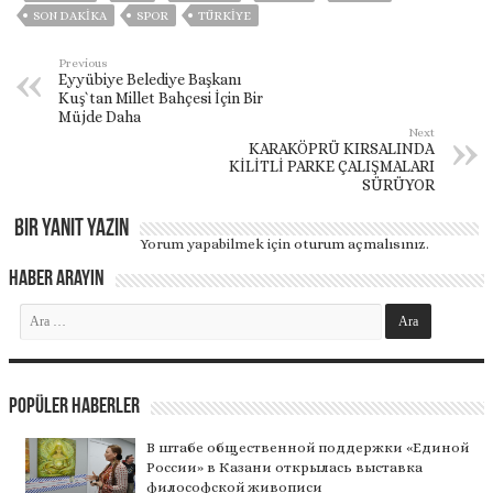
SON DAKIKA
SPOR
TÜRKİYE
Previous
Eyyübiye Belediye Başkanı
Kuş`tan Millet Bahçesi İçin Bir
Müjde Daha
Next
KARAKÖPRÜ KIRSALINDA
KİLİTLİ PARKE ÇALIŞMALARI
SÜRÜYOR
Bir yanıt yazın
Yorum yapabilmek için
oturum açmalısınız
.
Haber Arayın
Popüler Haberler
В штабе общественной поддержки «Единой
России» в Казани открылась выставка
философской живописи