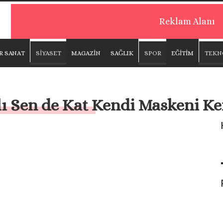
Reklam Alanı
R SANAT
SİYASET
MAGAZİN
SAĞLIK
SPOR
EĞİTİM
TEKN
ı Sen de Kat Kendi Maskeni Ke