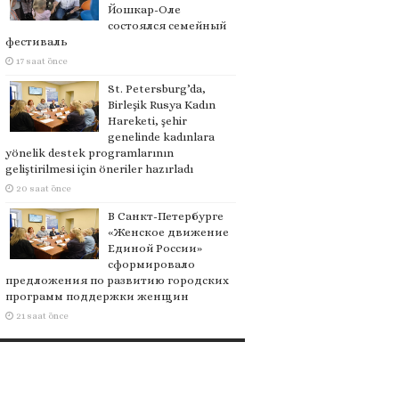
Йошкар-Оле
состоялся семейный
фестиваль
17 saat önce
St. Petersburg’da,
Birleşik Rusya Kadın
Hareketi, şehir
genelinde kadınlara
yönelik destek programlarının
geliştirilmesi için öneriler hazırladı
20 saat önce
В Санкт-Петербурге
«Женское движение
Единой России»
сформировало
предложения по развитию городских
программ поддержки женщин
21 saat önce