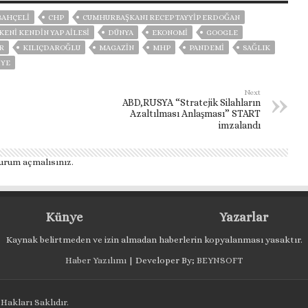
BAHÇELİ
CHP
CUMHURBAŞKANI RECEP TAYYIP ERDOĞAN
KENI KENDIN YAP AILESI
DÜNYA
EKONOMİ
GOOGLE
R
KILIÇDAROĞLU
MAGAZİN
MHP
PANDEMİ
SAĞLIK
İYE
Next
ABD,RUSYA “Stratejik Silahların
Azaltılması Anlaşması” START
imzalandı
urum açmalısınız
.
Künye
Yazarlar
Kaynak belirtmeden ve izin almadan haberlerin kopyalanması yasaktır.
Haber Yazılımı
| Developer By;
BEYNSOFT
Hakları Saklıdır.