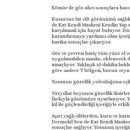
Kömür ile göz alıcı sonuçlara hazı
Kusursuz bir cilt görünümü sağlık
de Kat Kendi Maskeni Kendin Yap s
karşılamak için hayat buluyor. Dü
kazandırmaya yardımcı olan içeriği
harika sonuçlar çıkarıyor.
Göz ve çevresi hariç tüm yüze el v
uygulanabilen maske, eklenecek do
amaçlıyor. Yaklaşık 10 dakika bekl
göre sadece T bölgesi, burun veya 
Yosunun güzellik yolculuğuna eşl
Yüzyıllar boyunca güzellik iksirl
farkıyla günümüze uyarlanıyor. 
kil ile güçlendirdiği içeriğiyle etkil
Aşırı yağlı ciltlerden, kuru ve kar
Dermokil Sen de Kat Kendi Masken
sonuçlar sağlıyor. Yosunun içeriğ