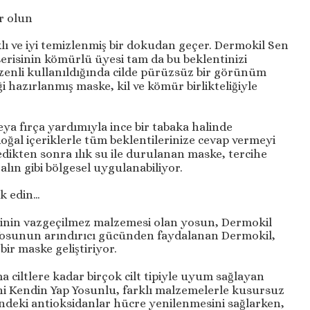
r olun
lı ve iyi temizlenmiş bir dokudan geçer. Dermokil Sen
erisinin kömürlü üyesi tam da bu beklentinizi
zenli kullanıldığında cilde pürüzsüz bir görünüm
 hazırlanmış maske, kil ve kömür birlikteliğiyle
eya fırça yardımıyla ince bir tabaka halinde
ğal içeriklerle tüm beklentilerinize cevap vermeyi
edikten sonra ılık su ile durulanan maske, tercihe
alın gibi bölgesel uygulanabiliyor.
ik edin…
erinin vazgeçilmez malzemesi olan yosun, Dermokil
Yosunun arındırıcı gücünden faydalanan Dermokil,
i bir maske geliştiriyor.
ma ciltlere kadar birçok cilt tipiyle uyum sağlayan
i Kendin Yap Yosunlu, farklı malzemelerle kusursuz
indeki antioksidanlar hücre yenilenmesini sağlarken,