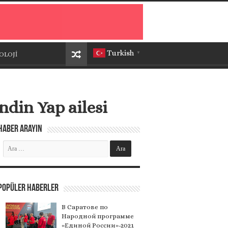
Turkish
OLOJİ
▼
ndin Yap ailesi
Haber Arayın
Popüler Haberler
В Саратове по
Народной программе
«Единой России»-2021