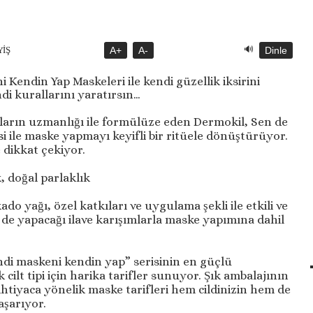
🔊
YİŞ
A+
A-
Dinle
Kendin Yap Maskeleri ile kendi güzellik iksirini
di kurallarını yaratırsın…
ların uzmanlığı ile formülüze eden Dermokil, Sen de
i ile maske yapmayı keyifli bir ritüele dönüştürüyor.
e dikkat çekiyor.
, doğal parlaklık
ado yağı, özel katkıları ve uygulama şekli ile etkili ve
n de yapacağı ilave karışımlarla maske yapımına dahil
ndi maskeni kendin yap” serisinin en güçlü
ilt tipi için harika tarifler sunuyor. Şık ambalajının
ihtiyaca yönelik maske tarifleri hem cildinizin hem de
aşarıyor.