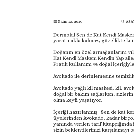
📂 ASA
📅 Ekim 13, 2020
Dermokil Sen de Kat Kendi Maskeni 
yaratmakla kalmaz, güzellikte ken
Doğanın en özel armağanlarını yıl
Kat Kendi Maskeni Kendin Yap ailes
Pratik kullanımı ve doğal içeriğiyl
Avokado ile derinlemesine temizlik
Avokado yağlı kil maskesi; kil, avok
doğal bir bakım sağlarken, sizleri
olma keyfi yaşatıyor.
İçeriği hazırlanmış “Sen de kat ke
üyelerinden Avokado, kadar birçok c
yanında verilen tarif kitapçığında 
sizin beklentilerinizi karşılamayı b