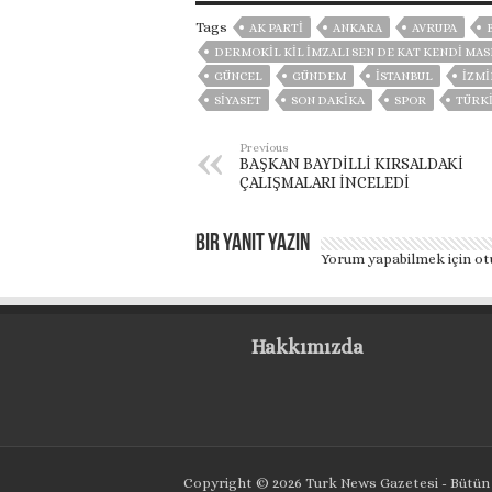
Tags
AK PARTİ
ANKARA
AVRUPA
DERMOKIL KIL IMZALI SEN DE KAT KENDI MAS
GÜNCEL
GÜNDEM
ISTANBUL
İZMI
SİYASET
SON DAKIKA
SPOR
TÜRK
Previous
BAŞKAN BAYDİLLİ KIRSALDAKİ
ÇALIŞMALARI İNCELEDİ
Bir yanıt yazın
Yorum yapabilmek için
ot
Hakkımızda
Copyright © 2026 Turk News Gazetesi - Bütün 