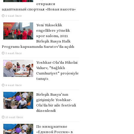
открылся
адаптивный спортзал «Новая высота»
2 saat önce
Yeni Yükseklik
engellilere yönelik
spor salonu, 2021
Birleşik Rusya Halk
Programı kapsamında Saratov’da açıldı
5 saat önce
Yoshkar-Ola’da Nikolai
Valuev, “Sağlıklı
Cumhuriyet” projesiyle
tanıştı
8 saat önce
Birleşik Rusya’nın
girişimiyle Yoshkar-
Ola’da bir aile festivali
düzenlendi
15 saat önce
По инициативе
«Единой России» в