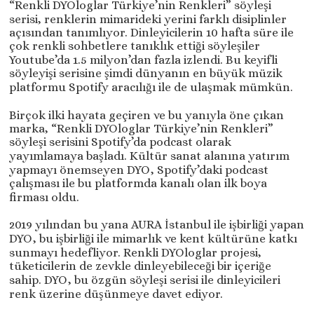
“Renkli DYOloglar Türkiye’nin Renkleri” söyleşi
serisi, renklerin mimarideki yerini farklı disiplinler
açısından tanımlıyor. Dinleyicilerin 10 hafta süre ile
çok renkli sohbetlere tanıklık ettiği söyleşiler
Youtube’da 1.5 milyon’dan fazla izlendi. Bu keyifli
söyleyişi serisine şimdi dünyanın en büyük müzik
platformu Spotify aracılığı ile de ulaşmak mümkün.
Birçok ilki hayata geçiren ve bu yanıyla öne çıkan
marka, “Renkli DYOloglar Türkiye’nin Renkleri”
söyleşi serisini Spotify’da podcast olarak
yayımlamaya başladı. Kültür sanat alanına yatırım
yapmayı önemseyen DYO, Spotify’daki podcast
çalışması ile bu platformda kanalı olan ilk boya
firması oldu.
2019 yılından bu yana AURA İstanbul ile işbirliği yapan
DYO, bu işbirliği ile mimarlık ve kent kültürüne katkı
sunmayı hedefliyor. Renkli DYOloglar projesi,
tüketicilerin de zevkle dinleyebileceği bir içeriğe
sahip. DYO, bu özgün söyleşi serisi ile dinleyicileri
renk üzerine düşünmeye davet ediyor.