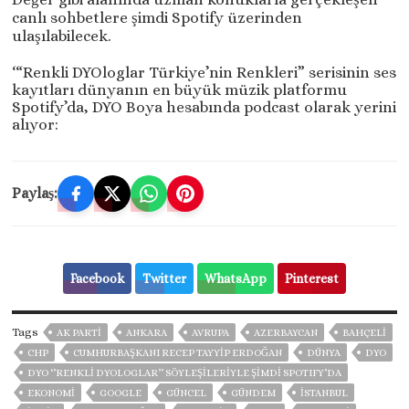
canlı sohbetlere şimdi Spotify üzerinden
ulaşılabilecek.
‘“Renkli DYOloglar Türkiye’nin Renkleri” serisinin ses
kayıtları dünyanın en büyük müzik platformu
Spotify’da, DYO Boya hesabında podcast olarak yerini
alıyor:
Paylaş:
Facebook
Twitter
WhatsApp
Pinterest
Tags
AK PARTİ
ANKARA
AVRUPA
AZERBAYCAN
BAHÇELİ
CHP
CUMHURBAŞKANI RECEP TAYYIP ERDOĞAN
DÜNYA
DYO
DYO ‘’RENKLİ DYOLOGLAR’’ SÖYLEŞİLERİYLE ŞİMDİ SPOTIFY’DA
EKONOMİ
GOOGLE
GÜNCEL
GÜNDEM
ISTANBUL