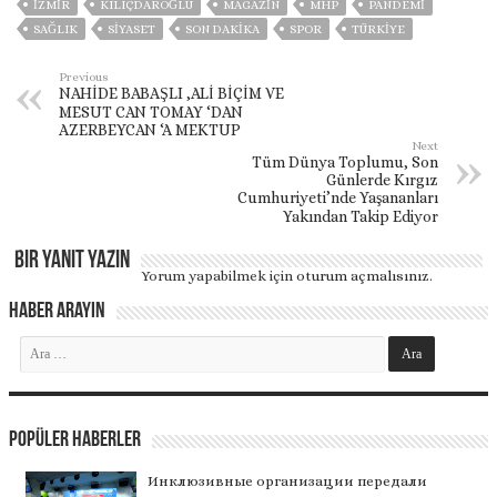
İZMIR
KILIÇDAROĞLU
MAGAZİN
MHP
PANDEMİ
SAĞLIK
SİYASET
SON DAKIKA
SPOR
TÜRKİYE
Previous
NAHİDE BABAŞLI ,ALİ BİÇİM VE
MESUT CAN TOMAY ‘DAN
AZERBEYCAN ‘A MEKTUP
Next
Tüm Dünya Toplumu, Son
Günlerde Kırgız
Cumhuriyeti’nde Yaşananları
Yakından Takip Ediyor
Bir yanıt yazın
Yorum yapabilmek için
oturum açmalısınız
.
Haber Arayın
Popüler Haberler
Инклюзивные организации передали