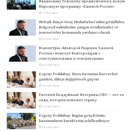
Владиславу Головину предложения в новую
Народную программу «Единой России»
4 saat önce
Birleşik Rusya Genç Muhafızları’ndan gönüllüler,
Belgorod sakinlerine yangın söndürücüler ve
jeneratörler konusunda yardımcı olacak
11 saat önce
Волонтёры «Молодой Гвардии Единой
России» помогут белгородцам с
огнетушителями и генераторами
12 saat önce
Evgeny Poddubny: Hava Savunma Kuvvetleri
gazileri, ülkeyi değiştirecek güçtür
14 saat önce
Евгений Поддубный: Ветераны СВО — это та
сила, которая изменит страну
17 saat önce
Evgeny Poddubny: Bugün gençlerimiz,
kazananların karakterini şekillendiriyor
18 saat önce