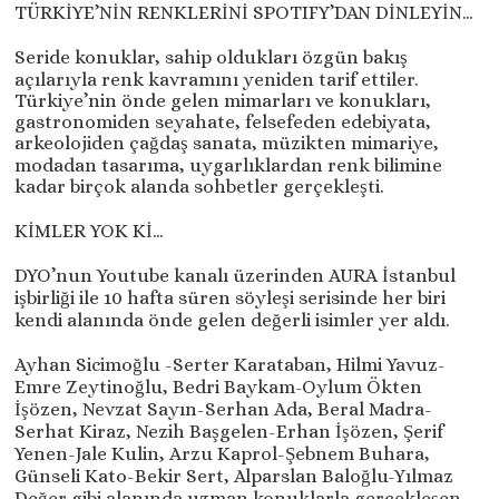
TÜRKİYE’NİN RENKLERİNİ SPOTIFY’DAN DİNLEYİN…
Seride konuklar, sahip oldukları özgün bakış
açılarıyla renk kavramını yeniden tarif ettiler.
Türkiye’nin önde gelen mimarları ve konukları,
gastronomiden seyahate, felsefeden edebiyata,
arkeolojiden çağdaş sanata, müzikten mimariye,
modadan tasarıma, uygarlıklardan renk bilimine
kadar birçok alanda sohbetler gerçekleşti.
KİMLER YOK Kİ…
DYO’nun Youtube kanalı üzerinden AURA İstanbul
işbirliği ile 10 hafta süren söyleşi serisinde her biri
kendi alanında önde gelen değerli isimler yer aldı.
Ayhan Sicimoğlu -Serter Karataban, Hilmi Yavuz-
Emre Zeytinoğlu, Bedri Baykam-Oylum Ökten
İşözen, Nevzat Sayın-Serhan Ada, Beral Madra-
Serhat Kiraz, Nezih Başgelen-Erhan İşözen, Şerif
Yenen-Jale Kulin, Arzu Kaprol-Şebnem Buhara,
Günseli Kato-Bekir Sert, Alparslan Baloğlu-Yılmaz
Değer gibi alanında uzman konuklarla gerçekleşen