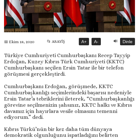
🔊
📂 ASAYİŞ
A+
A-
Dinle
📅 Ekim 18, 2020
Türkiye Cumhuriyeti Cumhurbaşkanı Recep Tayyip
Erdoğan, Kuzey Kıbrıs Türk Cumhuriyeti (KKTC)
Cumhurbaşkanı seçilen Ersin Tatar ile bir telefon
görüşmesi gerçekleştirdi.
Cumhurbaşkanı Erdoğan, görüşmede, KKTC
Cumhurbaşkanlığı seçimlerindeki başarısı nedeniyle
Ersin Tatar’a tebriklerini ileterek, “Cumhurbaşkanlığı
görevine seçilmenizin şahsınız, KKTC halkı ve Kıbrıs
davamız için hayırlara vesile olmasını temenni
ediyorum.” dedi.
Kıbrıs Türkü’nün bir kez daha tüm dünyaya
demokratik olgunluğunu ispatladığını belirten