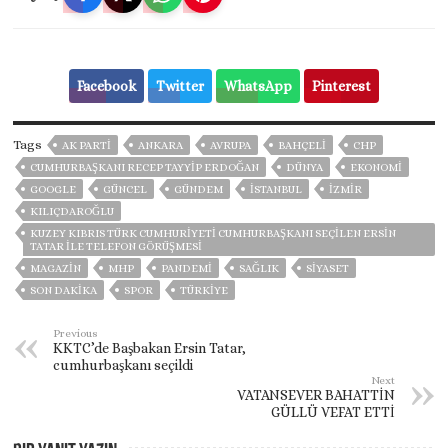
Facebook
Twitter
WhatsApp
Pinterest
Tags
AK PARTİ
ANKARA
AVRUPA
BAHÇELİ
CHP
CUMHURBAŞKANI RECEP TAYYIP ERDOĞAN
DÜNYA
EKONOMİ
GOOGLE
GÜNCEL
GÜNDEM
ISTANBUL
İZMIR
KILIÇDAROĞLU
KUZEY KIBRIS TÜRK CUMHURIYETI CUMHURBAŞKANI SEÇILEN ERSIN
TATAR ILE TELEFON GÖRÜŞMESI
MAGAZİN
MHP
PANDEMİ
SAĞLIK
SİYASET
SON DAKIKA
SPOR
TÜRKİYE
Previous
KKTC’de Başbakan Ersin Tatar,
cumhurbaşkanı seçildi
Next
VATANSEVER BAHATTİN
GÜLLÜ VEFAT ETTİ