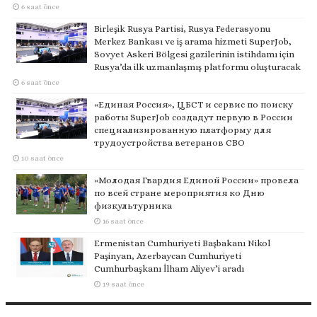
6 saat önce
Birleşik Rusya Partisi, Rusya Federasyonu
Merkez Bankası ve iş arama hizmeti SuperJob,
Sovyet Askeri Bölgesi gazilerinin istihdamı için
Rusya’da ilk uzmanlaşmış platformu oluşturacak
6 saat önce
«Единая Россия», ЦБСТ и сервис по поиску
работы SuperJob создадут первую в России
специализированную платформу для
трудоустройства ветеранов СВО
10 saat önce
«Молодая Гвардия Единой России» провела
по всей стране мероприятия ко Дню
физкультурника
16 saat önce
Ermenistan Cumhuriyeti Başbakanı Nikol
Paşinyan, Azerbaycan Cumhuriyeti
Cumhurbaşkanı İlham Aliyev’i aradı
19 saat önce