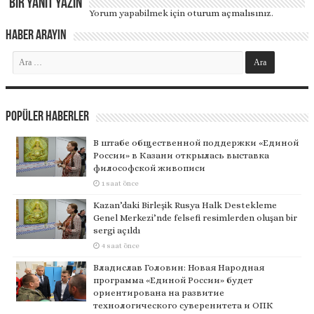
Bir yanıt yazın
Yorum yapabilmek için
oturum açmalısınız
.
Haber Arayın
Popüler Haberler
В штабе общественной поддержки «Единой
России» в Казани открылась выставка
философской живописи
1 saat önce
Kazan’daki Birleşik Rusya Halk Destekleme
Genel Merkezi’nde felsefi resimlerden oluşan bir
sergi açıldı
4 saat önce
Владислав Головин: Новая Народная
программа «Единой России» будет
ориентирована на развитие
технологического суверенитета и ОПК