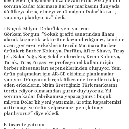
kesmeden çalışmalarımıza devam ettik. 2020 yılının
sonuna kadar Marmara Barber markasını dünyada
60 ülkeye ihraç etmeyi ve 10 milyon Dolar’lık satış
yapmayı planlıyoruz” dedi.
1 Buçuk Milyon Dolar’lık yeni yatırım
Görkem Yorgun: “Sokak grafiti sanatından ilham
alarak kozmetik sektörüne kazandırdığımız, kendine
özen gösteren erkeklerin tercihi Marmara Barber
ürünleri; Barber Kolonya, Parfüm, After Shave, Tıraş
Jeli, Sakal Yağı, Saç Şekillendiricileri, Krem Kolonya,
Tarak, Tıraş Fırçası ve profesyonel kullanım için
berber aksesuarları seçeneklerinden oluşuyor. Yeni
ürün çalışmaları için AR-GE ekibimiz planlamalar
yapıyor. Dünyanın birçok ülkesinde trendleri takip
eden erkeklerin, bizim ürettiğimiz Türk markasını
tercih ediyor olmasından gurur duyuyoruz. Yıl
sonuna kadar fabrikamıza yapacağımız 1 buçuk
milyon Dolar’lık yeni yatırımla, üretim kapasitemizi
arttırmayı ve ürün yelpazemizi genişletmeyi
planlıyoruz” diye ekledi.
E-ticarete yatırım