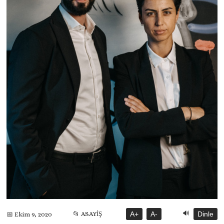
🔊
📂 ASAYİŞ
A+
A-
Dinle
📅 Ekim 9, 2020