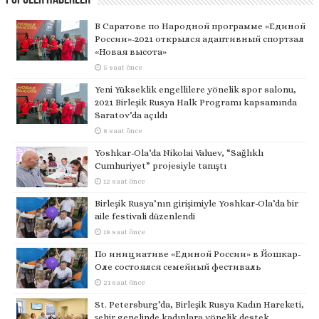
Popüler Haberler
В Саратове по Народной программе «Единой
России»-2021 открылся адаптивный спортзал
«Новая высота»
5 saat önce
Yeni Yükseklik engellilere yönelik spor salonu,
2021 Birleşik Rusya Halk Programı kapsamında
Saratov’da açıldı
8 saat önce
Yoshkar-Ola’da Nikolai Valuev, “Sağlıklı
Cumhuriyet” projesiyle tanıştı
12 saat önce
Birleşik Rusya’nın girişimiyle Yoshkar-Ola’da bir
aile festivali düzenlendi
18 saat önce
По инициативе «Единой России» в Йошкар-
Оле состоялся семейный фестиваль
21 saat önce
St. Petersburg’da, Birleşik Rusya Kadın Hareketi,
şehir genelinde kadınlara yönelik destek