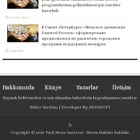
programlarının geliştirilmesi için öneriler
hazırladı
23 saat önce
В Санкт-Петербурге «Женское движение
Единой России» сформировало
предложения по развитию городских
программ поддержки женщин
1 gün önce
Hakkımızda
Künye
Yazarlar
İletişim
Kaynak belirtmeden ve izin almadan haberlerin kopyalanması yasaktır.
Haber Yazılımı
| Developer By;
BEYNSOFT
Copyright © 2026 Turk News Gazetesi - Bütün Hakları Saklıdır.