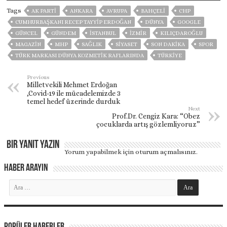
Tags
AK PARTİ
ANKARA
AVRUPA
BAHÇELİ
CHP
CUMHURBAŞKANI RECEP TAYYIP ERDOĞAN
DÜNYA
GOOGLE
GÜNCEL
GÜNDEM
ISTANBUL
İZMIR
KILIÇDAROĞLU
MAGAZİN
MHP
SAĞLIK
SİYASET
SON DAKIKA
SPOR
TÜRK MARKASI DÜNYA KOZMETİK RAFLARINDA
TÜRKİYE
Previous
Milletvekili Mehmet Erdoğan
,Covid-19 ile mücadelemizde 3
temel hedef üzerinde durduk
Next
Prof.Dr. Cengiz Kara: “Obez
çocuklarda artış gözlemliyoruz”
Bir yanıt yazın
Yorum yapabilmek için
oturum açmalısınız
.
Haber Arayın